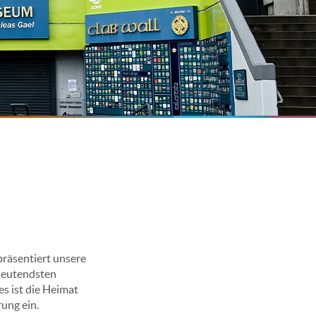
epräsentiert unsere
edeutendsten
es ist die Heimat
ung ein.