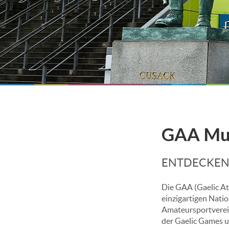
GAA Mu
ENTDECKEN 
Die GAA (Gaelic Ath
einzigartigen Natio
Amateursportvereini
der Gaelic Games u