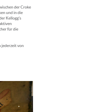
zwischen der Croke
ken und in die
der Kellogg’s
aktiven
her für die
jederzeit von