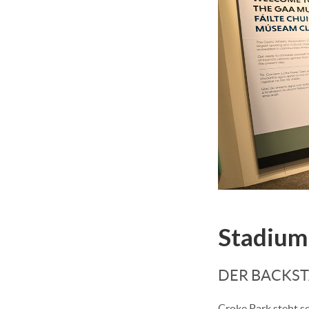
Stadium 
DER BACKST
Croke Park steht s