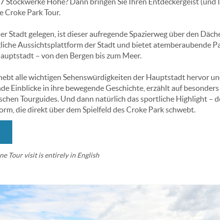
r 17 Stockwerke Höhe? Dann bringen Sie Ihren Entdeckergeist (und 
ne Croke Park Tour.
er Stadt gelegen, ist dieser aufregende Spazierweg über den Däch
gliche Aussichtsplattform der Stadt und bietet atemberaubende 
Hauptstadt – von den Bergen bis zum Meer.
hebt alle wichtigen Sehenswürdigkeiten der Hauptstadt hervor un
ende Einblicke in ihre bewegende Geschichte, erzählt auf besonde
schen Tourguides. Und dann natürlich das sportliche Highlight – d
form, die direkt über dem Spielfeld des Croke Park schwebt.
ne Tour visit is entirely in English