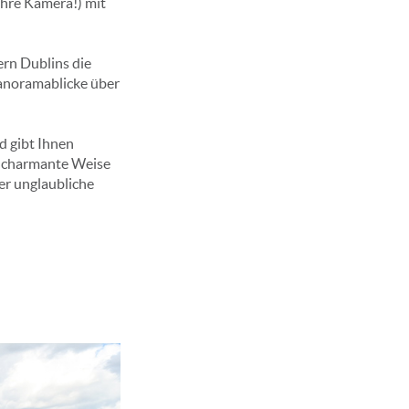
Ihre Kamera!) mit
ern Dublins die
Panoramablicke über
d gibt Ihnen
rs charmante Weise
er unglaubliche