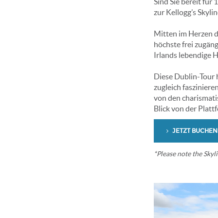
Sind Sie bereit fü
zur Kellogg’s Skyli
Mitten im Herzen d
höchste frei zugän
Irlands lebendige 
Diese Dublin-Tour 
zugleich faszinier
von den charismati
Blick von der Platt
JETZT BUCHEN
*Please note the Skyli