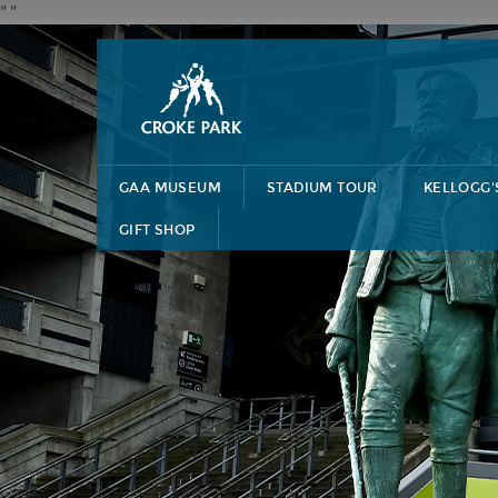
"
"
GAA MUSEUM
STADIUM TOUR
KELLOGG'
GIFT SHOP